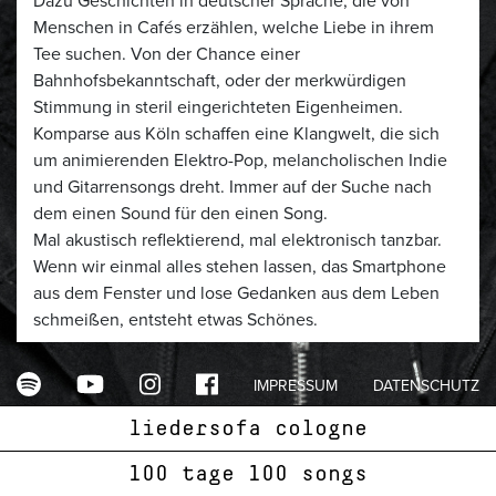
Dazu Geschichten in deutscher Sprache, die von
Menschen in Cafés erzählen, welche Liebe in ihrem
Tee suchen. Von der Chance einer
Bahnhofsbekanntschaft, oder der merkwürdigen
Stimmung in steril eingerichteten Eigenheimen.
Komparse aus Köln schaffen eine Klangwelt, die sich
um animierenden Elektro-Pop, melancholischen Indie
und Gitarrensongs dreht. Immer auf der Suche nach
dem einen Sound für den einen Song.
Mal akustisch reflektierend, mal elektronisch tanzbar.
Wenn wir einmal alles stehen lassen, das Smartphone
aus dem Fenster und lose Gedanken aus dem Leben
schmeißen, entsteht etwas Schönes.
https://www.facebook.com/komparse
IMPRESSUM
DATENSCHUTZ
HEIMATHIRSCH
liedersofa cologne
Mauenheimerstr. 4
50733 Köln
100 tage 100 songs